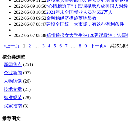
2022-06-09 11:22
退役军人事务部印发通知对扎实做好退
2022-06-09 10:50
“心情糟透了”！民调显示八成美国人对
2022-06-08 10:35
2021年末全国就业人员74652万人
2022-06-08 09:52
金融稳经济措施落地显效
2022-06-07 08:47
建设全国统一大市场，有这些有利条件
2022-06-07 08:38
郑州通报女大学生被120延误救治：涉事
«上一页
1
2
…
3
4
5
6
7
…
8
9
下一页»
共251条/
按分类浏览
新闻焦点
(251)
企业新闻
(97)
人物访谈
(26)
技术文章
(21)
标准规范
(28)
买家指南
(3)
推荐图文