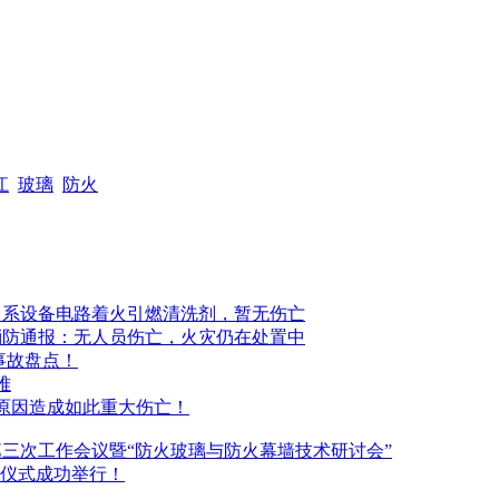
通知
江
玻璃
防火
：系设备电路着火引燃清洗剂，暂无伤亡
消防通报：无人员伤亡，火灾仍在处置中
灾事故盘点！
难
些原因造成如此重大伤亡！
三次工作会议暨“防火玻璃与防火幕墙技术研讨会”
动仪式成功举行！