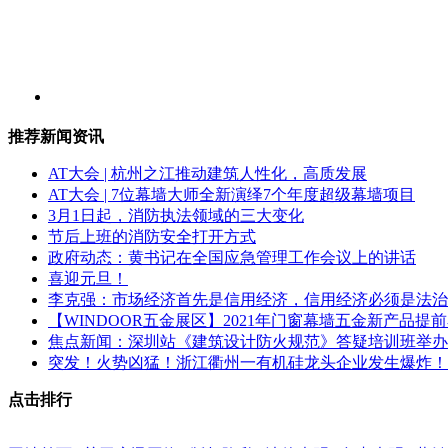
推荐新闻资讯
AT大会 | 杭州之江推动建筑人性化，高质发展
AT大会 | 7位幕墙大师全新演绎7个年度超级幕墙项目
3月1日起，消防执法领域的三大变化
节后上班的消防安全打开方式
政府动态：黄书记在全国应急管理工作会议上的讲话
喜迎元旦！
李克强：市场经济首先是信用经济，信用经济必须是法治
【WINDOOR五金展区】2021年门窗幕墙五金新产品提
焦点新闻：深圳站《建筑设计防火规范》答疑培训班举办
突发！火势凶猛！浙江衢州一有机硅龙头企业发生爆炸！
点击排行