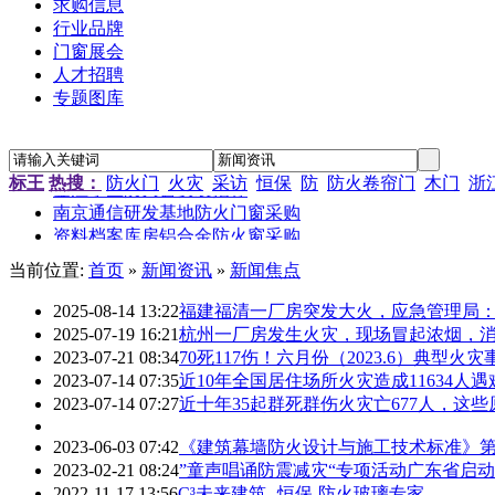
求购信息
行业品牌
门窗展会
人才招聘
专题图库
“新居工程”塑钢门窗工程施工招标公告
江苏省农科院农产品孵化中心招待楼铝合金门窗工程招标
金江小区防火窗安装招标
标王
热搜：
防火门
火灾
采访
恒保
防
防火卷帘门
木门
浙
南京通信研发基地防火门窗采购
资料档案库房铝合金防火窗采购
金江小区防火窗安装招标
当前位置:
首页
»
新闻资讯
»
新闻焦点
2025-08-14 13:22
福建福清一厂房突发大火，应急管理局
2025-07-19 16:21
杭州一厂房发生火灾，现场冒起浓烟，
2023-07-21 08:34
70死117伤！六月份（2023.6）典型火
2023-07-14 07:35
近10年全国居住场所火灾造成11634人遇
2023-07-14 07:27
近十年35起群死群伤火灾亡677人，这
2023-06-03 07:42
《建筑幕墙防火设计与施工技术标准》第
2023-02-21 08:24
”童声唱诵防震减灾“专项活动广东省启
2022-11-17 13:56
C³未来建筑--恒保-防火玻璃专家