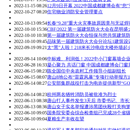
2022-11-15 08:26
12月9日开幕 2022中国成都建博会有“您
2022-10-27 08:20
住宅物业消防安全管理要点
2022-10-13 09:54
长春“9.28”重大火灾事故原因竟与无证
2022-10-10 15:36
CBF/2022 第一届建筑防火大会在昆
2022-10-10 10:38
第一届建筑防火大会恒保与您共筑建筑
2022-10-10 09:45
品味第一届建筑防火大会分论坛1建筑设
2022-09-19 09:21
太“黑”人啦！218米长沙电信大楼外墙
2022-09-14 10:06
中标难、利润低！2022中小门窗幕墙企
2022-06-28 16:33
凝心聚力 共话门窗 中国成都建博会门窗展
2022-06-15 08:23
陈全国任中央农村工作领导小组副组长
2022-06-15 08:07
唐山8地公布“雷霆风暴”专项行动举报方
2022-06-14 08:27
公安部集群战役打击为电诈提供新型“GO
2022-06-14 08:23
杭州两名牺牲消防员被批准为烈士
2022-06-13 08:38
唐山打人事件发生3天后 市委书记、市
2022-06-13 08:36
唐山女子实名举报遭涉黑团伙殴打关狗笼
2022-06-10 09:05
国务院安委会综合检查组已完成28个省
2022-06-10 09:04
夏粮生产丰收在望