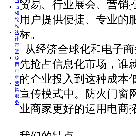
络
贸易、行业展会、营销
版
权
用户提供便捷、专业的
隐
私
标。
法
律
声
从经济全球化和电子商
明
免
先抢占信息化市场，谁
责
声
的企业投入到这种成本
明
营
销
宣传模式中。防火门窗
服
务
业商家更好的运用电商