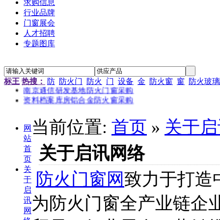
求购信息
行业品牌
门窗展会
人才招聘
专题图库
“新居工程”塑钢门窗工程施工招标公告
江苏省农科院农产品孵化中心招待楼铝合金门窗工程招标
金江小区防火窗安装招标
标王
热搜：
防
防火门
防火
门
设备
金
防火窗
窗
防火玻璃
南京通信研发基地防火门窗采购
资料档案库房铝合金防火窗采购
金江小区防火窗安装招标
当前位置:
首页
»
关于启
网
站
关于启讯网络
首
页
关
防火门窗网
致力于打造
于
启
为防火门窗全产业链企
讯
网