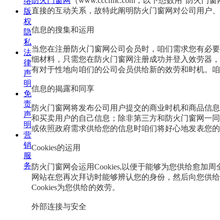
防火门窗网
（www.cccfmc.com，以下悉数用
络
直接的互动关系，故特此阐明防火门窗网对公司用户、
版
权
信息的搜集和运用
隐
私
当您在注册防火门窗网公司会员时，咱们需求您有必要
法
细材料，只需您在防火门窗网注册成功并登入效劳器，
律
有对于性地向咱们的公司会员供给新的效劳和时机。
声
明
信息的揭露和同享
免
责
防火门窗网将发布公司用户提交的商业时机和商品信息
声
和买卖用户的自己信息；除非第三方和防火门窗网一同
明
或依照政府需求供给您的信息时咱们将好心地发表您的
营
销
Cookies的运用
服
务
防火门窗网会运用Cookies,以便于能够为您供给愈
网站在您再次拜访时能够辨认您的身份，然后向您供给
Cookies为您供给的效劳。
外部连接与安全