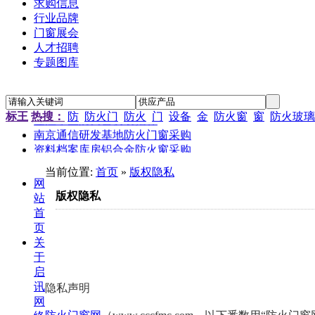
求购信息
行业品牌
门窗展会
人才招聘
专题图库
“新居工程”塑钢门窗工程施工招标公告
江苏省农科院农产品孵化中心招待楼铝合金门窗工程招标
标王
热搜：
防
防火门
防火
门
设备
金
防火窗
窗
防火玻璃
金江小区防火窗安装招标
南京通信研发基地防火门窗采购
资料档案库房铝合金防火窗采购
金江小区防火窗安装招标
当前位置:
首页
»
版权隐私
网
版权隐私
站
首
页
关
于
启
讯
隐私声明
网