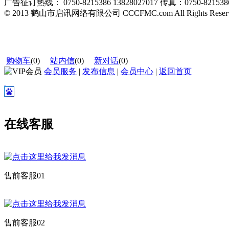
广告征订热线： 0750-8215386 13828027017 传真：0750-821538
© 2013 鹤山市启讯网络有限公司 CCCFMC.com All Rights Reser
购物车
(
0
)
站内信
(
0
)
新对话
(
0
)
会员服务
|
发布信息
|
会员中心
|
返回首页
在线客服
售前客服01
售前客服02