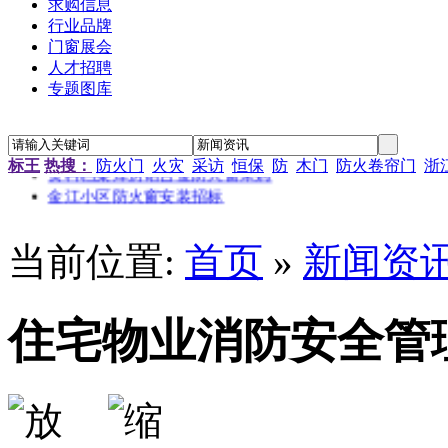
求购信息
行业品牌
门窗展会
人才招聘
“新居工程”塑钢门窗工程施工招标公告
专题图库
江苏省农科院农产品孵化中心招待楼铝合金门窗工程招标
金江小区防火窗安装招标
南京通信研发基地防火门窗采购
资料档案库房铝合金防火窗采购
标王
热搜：
防火门
火灾
采访
恒保
防
木门
防火卷帘门
浙
金江小区防火窗安装招标
当前位置:
首页
»
新闻资
住宅物业消防安全管