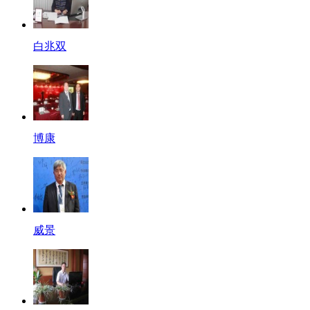
白兆双
博康
威景