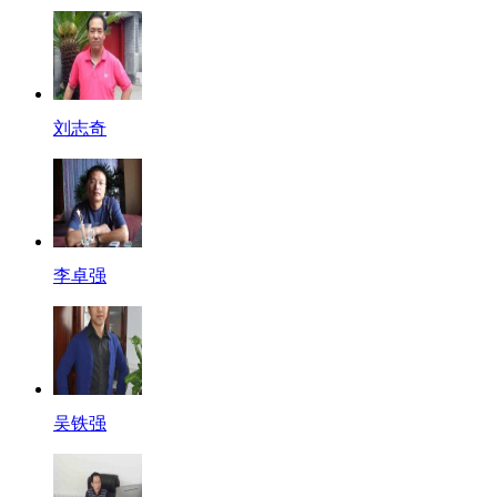
刘志奇
李卓强
吴铁强