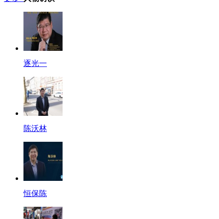
逐光一
陈沃林
恒保陈