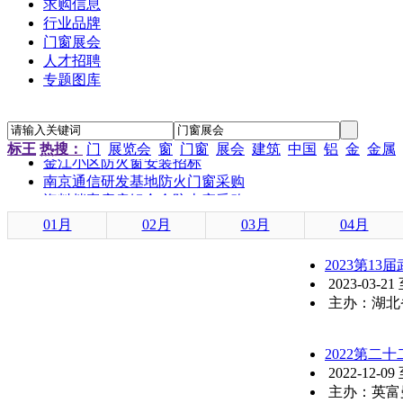
求购信息
行业品牌
门窗展会
人才招聘
专题图库
“新居工程”塑钢门窗工程施工招标公告
江苏省农科院农产品孵化中心招待楼铝合金门窗工程招标
标王
热搜：
门
展览会
窗
门窗
展会
建筑
中国
铝
金
金属
金江小区防火窗安装招标
南京通信研发基地防火门窗采购
资料档案库房铝合金防火窗采购
金江小区防火窗安装招标
01月
02月
03月
04月
2023第1
2023-03-21
主办：湖北
2022第
2022-12-09
主办：英富曼