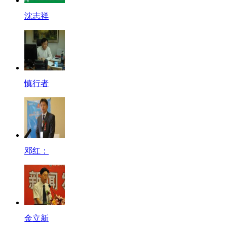
沈志祥
慎行者
邓红：
金立新