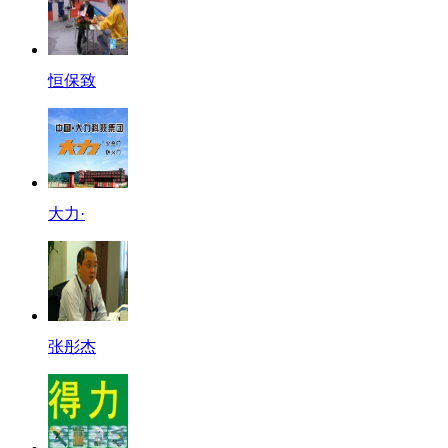
恒保致
大力·
张彤杰