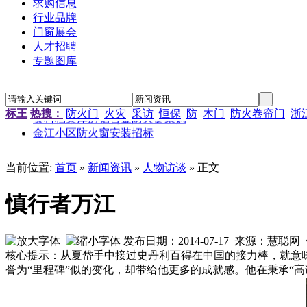
求购信息
行业品牌
门窗展会
人才招聘
“新居工程”塑钢门窗工程施工招标公告
专题图库
江苏省农科院农产品孵化中心招待楼铝合金门窗工程招标
金江小区防火窗安装招标
南京通信研发基地防火门窗采购
资料档案库房铝合金防火窗采购
标王
热搜：
防火门
火灾
采访
恒保
防
木门
防火卷帘门
浙
金江小区防火窗安装招标
当前位置:
首页
»
新闻资讯
»
人物访谈
» 正文
慎行者万江
发布日期：2014-07-17 来源：慧聪
核心提示：从夏岱手中接过史丹利百得在中国的接力棒，就意
誉为“里程碑”似的变化，却带给他更多的成就感。他在秉承“