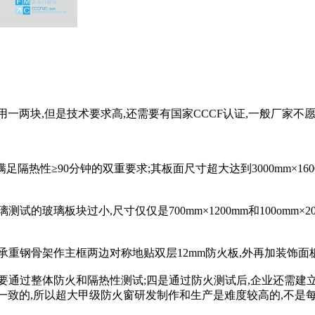
用一两块,但是技术要求高,还需要有国家CCCF认证,一般厂家不
热性≥90分钟的双重要求;其板面尺寸超大达到3000mm×1600
玻璃板块过小,尺寸仅仅是700mm×1200mm和100omm×2
承重钢骨架作主框两边对称地贴双层12mm防火板,外再加装饰面板
通过整体防火和隔热性测试;四是通过防火测试后,企业还需建立
是一致的,所以超大甲级防火窗研发制作和生产是难度较高的,不是