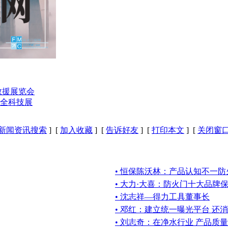
救援展览会
全科技展
新闻资讯搜索
] [
加入收藏
] [
告诉好友
] [
打印本文
] [
关闭窗
• 恒保陈沃林：产品认知不一
• 大力·大喜：防火门十大品牌
• 沈志祥—得力工具董事长
• 邓红：建立统一曝光平台 还
• 刘志奇：在净水行业 产品质