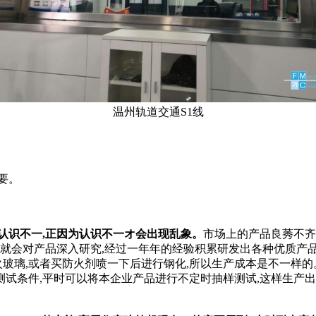
温州轨道交通S1线
要。
认识不一,正因为认识不一オ会出现乱象。
市场上的产品良莠不齐
就会对产品深入研究,经过一年年的经验积累研发出各种优质产品
火玻璃,或者买防火剂喷一下后进行钢化,所以生产成本是不一样的
试条件,平时可以将本企业产品进行不定时抽样测试,这样生产出