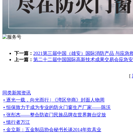
下一篇：
2021第三届中国（雄安）国际消防产品 与应急
上一篇：
第二十二届中国国际高新技术成果交易会应急安
[
同类新闻资讯
• 逐光一载，向光而行 | 《湾区华商》封面人物周
• 恒保致力于成为专业的防火门窗生产厂家——陈沃
• 张彤杰——整合防盗门民族品牌在世界舞台绽放
• 慎行者万江
• 金立新：五金制品协会秘书长谈2014年炊具业