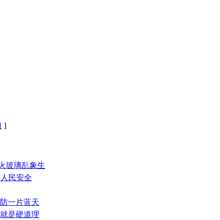
口
]
防火玻璃乱象生
保人民安全
消防一片蓝天
量就是硬道理