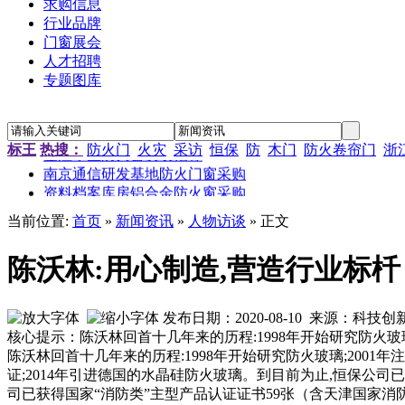
求购信息
行业品牌
门窗展会
人才招聘
专题图库
“新居工程”塑钢门窗工程施工招标公告
江苏省农科院农产品孵化中心招待楼铝合金门窗工程招标
金江小区防火窗安装招标
标王
热搜：
防火门
火灾
采访
恒保
防
木门
防火卷帘门
浙
南京通信研发基地防火门窗采购
资料档案库房铝合金防火窗采购
金江小区防火窗安装招标
当前位置:
首页
»
新闻资讯
»
人物访谈
» 正文
陈沃林:用心制造,营造行业标杄
发布日期：2020-08-10 来源：科
核心提示：陈沃林回首十几年来的历程:1998年开始研究防火玻璃
陈沃林回首十几年来的历程:1998年开始研究防火玻璃;2001年
证;2014年引进德国的水晶硅防火玻璃。到目前为止,恒保公司
司已获得国家“消防类”主型产品认证证书59张（含天津国家消