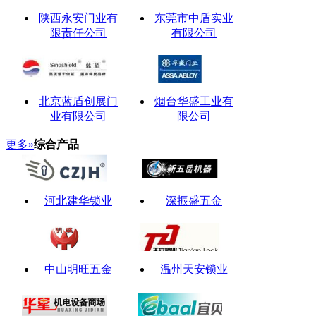
陕西永安门业有
东莞市中盾实业
限责任公司
有限公司
北京蓝盾创展门
烟台华盛工业有
业有限公司
限公司
更多»
综合产品
河北建华锁业
深振盛五金
中山明旺五金
温州天安锁业