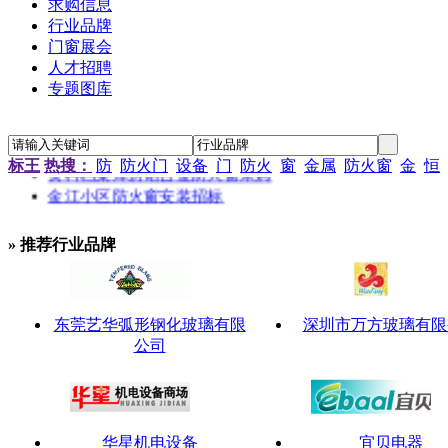
求购信息
行业品牌
门窗展会
人才招聘
“新居工程”塑钢门窗工程施工招标公告
专题图库
江苏省农科院农产品孵化中心招待楼铝合金门窗工程招标
金江小区防火窗安装招标
南京通信研发基地防火门窗采购
标王
热搜：
防
防火门
设备
门
防火
窗
金属
防火窗
金
恒
资料档案库房铝合金防火窗采购
金江小区防火窗安装招标
» 推荐行业品牌
东莞艺华弧形钢化玻璃有限
深圳市万方玻璃有限
公司
华星机电设备
宜贝电器