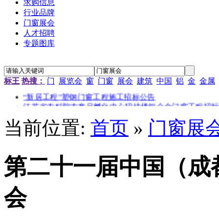
求购信息
行业品牌
门窗展会
人才招聘
专题图库
标王
热搜：
门
展览会
窗
门窗
展会
建筑
中国
铝
金
金属
“新居工程”塑钢门窗工程施工招标公告
江苏省农科院农产品孵化中心招待楼铝合金门窗工程招标
金江小区防火窗安装招标
南京通信研发基地防火门窗采购
当前位置:
首页
»
门窗展
资料档案库房铝合金防火窗采购
金江小区防火窗安装招标
第二十一届中国（成
会