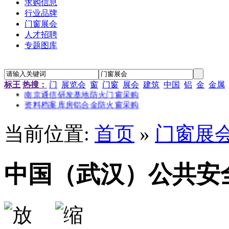
求购信息
行业品牌
门窗展会
人才招聘
专题图库
“新居工程”塑钢门窗工程施工招标公告
江苏省农科院农产品孵化中心招待楼铝合金门窗工程招标
金江小区防火窗安装招标
标王
热搜：
门
展览会
窗
门窗
展会
建筑
中国
铝
金
金属
南京通信研发基地防火门窗采购
资料档案库房铝合金防火窗采购
金江小区防火窗安装招标
当前位置:
首页
»
门窗展
中国（武汉）公共安