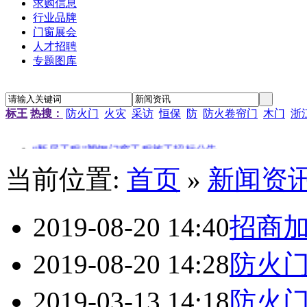
求购信息
行业品牌
门窗展会
人才招聘
专题图库
标王
热搜：
防火门
火灾
采访
恒保
防
防火卷帘门
木门
浙
“新居工程”塑钢门窗工程施工招标公告
江苏省农科院农产品孵化中心招待楼铝合金门窗工程招标
当前位置:
首页
»
新闻资
金江小区防火窗安装招标
南京通信研发基地防火门窗采购
资料档案库房铝合金防火窗采购
金江小区防火窗安装招标
2019-08-20 14:40
招商
2019-08-20 14:28
防火
2019-03-13 14:18
防火