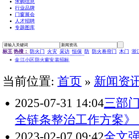
求购信息
行业品牌
门窗展会
人才招聘
专题图库
标王
热搜：
防火门
火灾
采访
恒保
防
防火卷帘门
木门
浙
“新居工程”塑钢门窗工程施工招标公告
当前位置:
首页
»
新闻资
江苏省农科院农产品孵化中心招待楼铝合金门窗工程招标
金江小区防火窗安装招标
南京通信研发基地防火门窗采购
2025-07-31 14:04
三部
资料档案库房铝合金防火窗采购
金江小区防火窗安装招标
全链条整治工作方案》
2023-02-07 09:42
全文