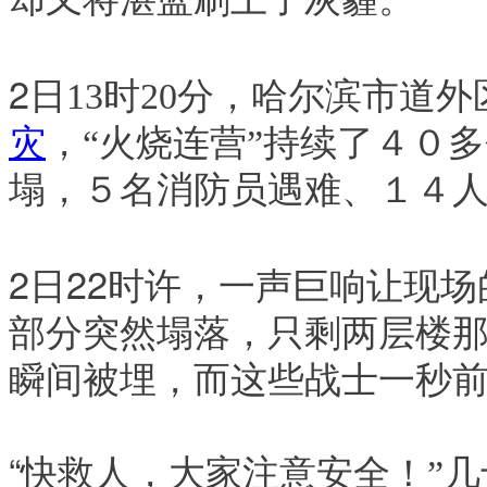
2
日13时20分，哈尔滨市道
灾
，
“
火烧连营
”
持续了４０多
塌，５名消防员遇难、１４
2日22时许，一声巨响让现
部分突然塌落，只剩两层楼
瞬间被埋，而这些战士一秒
“
快救人，大家注意安全！
”
几