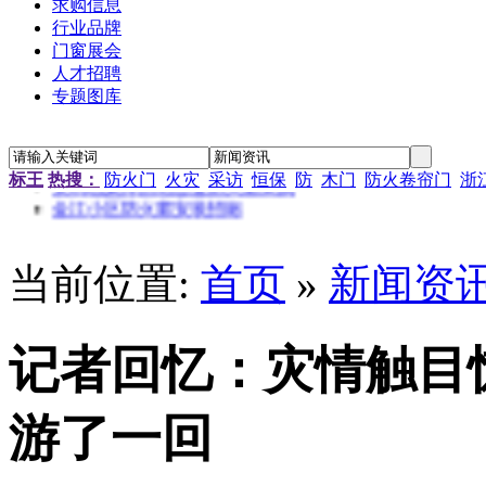
求购信息
行业品牌
门窗展会
人才招聘
专题图库
标王
热搜：
防火门
火灾
采访
恒保
防
木门
防火卷帘门
浙
“新居工程”塑钢门窗工程施工招标公告
当前位置:
首页
»
新闻资
江苏省农科院农产品孵化中心招待楼铝合金门窗工程招标
金江小区防火窗安装招标
南京通信研发基地防火门窗采购
记者回忆：灾情触目
资料档案库房铝合金防火窗采购
金江小区防火窗安装招标
游了一回