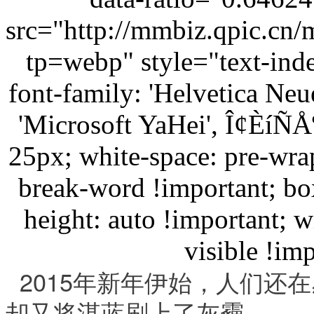
src="http://mmbiz.qpic
tp=webp" style="text-inde
font-family: 'Helvetica Neu
'Microsoft YaHei', Î¢ÈíÑÅºÚ
25px; white-space: pre-wr
break-word !im
portant; bo
height: auto !im
portant; w
visible !im
p
  2015
年新年伊始，人们还在
却又将湛蓝刷上了灰霾。