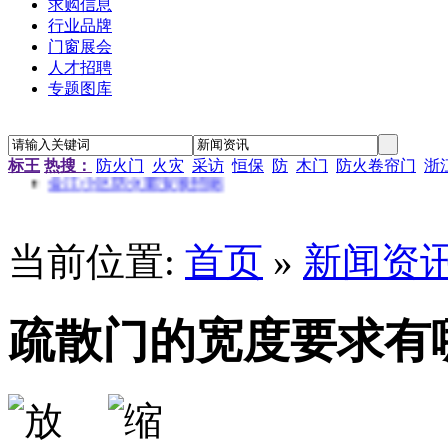
求购信息
行业品牌
门窗展会
人才招聘
专题图库
标王
热搜：
防火门
火灾
采访
恒保
防
木门
防火卷帘门
浙
“新居工程”塑钢门窗工程施工招标公告
当前位置:
首页
»
新闻资
江苏省农科院农产品孵化中心招待楼铝合金门窗工程招标
金江小区防火窗安装招标
南京通信研发基地防火门窗采购
资料档案库房铝合金防火窗采购
疏散门的宽度要求有
金江小区防火窗安装招标