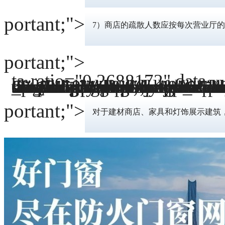
portant;">
7）商店的疏散人数应按每次营业厅
portant;">
ta-ratio="0.2688172" da
ta-
src="https://mmbiz.qpic.cn/mmbiz_png/ZhMA8XVOeiciafv4b223RKdACeuTyhTdictFp4SHibTgT4JibVwTHhaCHibVkZhF4NJOxVgkBiasEibnW8FHIFv5OM0Tww/640?wx_fmt=png" da
ta-index="5" da
ta-origin-display="" _width="100%" crossorigin="anonymous" alt="微信图片_20221013102243" src="http://www.cccfmc.com/skin/default/image/lazy.gif" class="lazy" original=""http://www.cccfmc.com/file/upload/202210/13/10-02-10-58-1.png"" _fcksavedurl="http://www.cccfmc.com/file/upload/202210/13/10-02-10-58-1.png" da
ta-fail="0" style="margin: 0px; padding: 0px; outline: 0px; max-width: 100%; box-sizing: border-box; vertical-align: middle; display: initial; overflow-wrap: break-word !im
portant; visibility: visible !im
portant;" width="800" h
portant; height: aut
ta-type="p
portant;">
对于建材商店、家具和灯饰展示建筑，