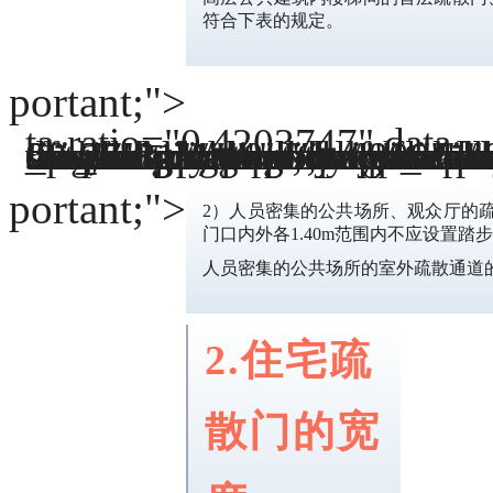
符合下表的规定。
portant;">
ta-ratio="0.4203747" da
ta-
src="https://mmbiz.qpic.cn/mmbiz_png/ZhMA8XVOeiciafv4b223RKdACeuTyhTdictO7ic2ibyK4JibYe62mclmkoZRMBcBRw5wYh0pTqbCicV5eCqDbR5hAOGhw/640?wx_fmt=png" da
ta-index="1" da
ta-origin-display="" _width="100%" crossorigin="anonymous" alt="微信图片_20221013102052" src="http://www.cccfmc.com/skin/default/image/lazy.gif" class="lazy" original=""http://www.cccfmc.com/file/upload/202210/13/10-00-27-81-1.png"" _fcksavedurl="http://www.cccfmc.com/file/upload/202210/13/10-00-27-81-1.png" da
ta-fail="0" style="margin: 0px; padding: 0px; outline: 0px; max-width: 100%; box-sizing: border-box; vertical-align: middle; display: initial; overflow-wrap: break-word !im
portant; visibility: visible !im
portant;" width="800" h
portant; height: aut
ta-type="p
portant;">
2）人员密集的公共场所、观众厅的疏
门口内外各1.40m范围内不应设置踏
人员密集的公共场所的室外疏散通道的
2.住宅疏
散门的宽