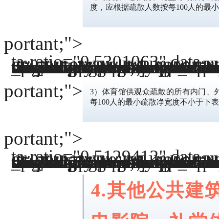
度，应根据疏散人数按每100人的最
portant;">
ta-ratio="0.5301063" da
ta-
src="https://mmbiz.qpic.cn/mmbiz_png/ZhMA8XVOeiciafv4b223RKdACeuTyhTdictGkgd5K420rYibJfB7Fc5ibyD7lLfEZxQEnfh984ct7aPkInw5X5gfJmA/640?wx_fmt=png" da
ta-index="2" da
ta-origin-display="" _width="100%" crossorigin="anonymous" alt="微信图片_20221013102125" src="http://www.cccfmc.com/skin/default/image/lazy.gif" class="lazy" original=""http://www.cccfmc.com/file/upload/202210/13/10-00-59-59-1.png"" _fcksavedurl="http://www.cccfmc.com/file/upload/202210/13/10-00-59-59-1.png" da
ta-fail="0" style="margin: 0px; padding: 0px; outline: 0px; max-width: 100%; box-sizing: border-box; vertical-align: middle; display: initial; overflow-wrap: break-word !im
portant; visibility: visible !im
portant;" width="800" h
portant; height: aut
ta-type="p
portant;">
3）体育馆供观众疏散的所有内门、
每100人的最小疏散净宽度不小于下
portant;">
ta-ratio="0.5129412" da
ta-
src="https://mmbiz.qpic.cn/mmbiz_png/ZhMA8XVOeiciafv4b223RKdACeuTyhTdictEesT0so9gsARsNl7p1gyw8ibHkrwFmtxNtcSR2M0d0E3IKib2xYlzjqQ/640?wx_fmt=png" da
ta-index="3" da
ta-origin-display="" _width="100%" crossorigin="anonymous" alt="微信图片_20221013102153" src="http://www.cccfmc.com/skin/default/image/lazy.gif" class="lazy" original=""http://www.cccfmc.com/file/upload/202210/13/10-01-23-27-1.png"" _fcksavedurl="http://www.cccfmc.com/file/upload/202210/13/10-01-23-27-1.png" da
ta-fail="0" style="margin: 0px; padding: 0px; outline: 0px; max-width: 100%; box-sizing: border-box; vertical-align: middle; display: initial; overflow-wrap: break-word !im
portant; visibility: visible !im
portant;" width="800" h
portant; height: aut
ta-type="p
4.其他公共建