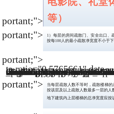
电影院、礼堂
等）
portant;">
portant;">
1）每层的房间疏散门、安全出口、
按每100人的最小疏散净宽度不小于
portant;">
ta-ratio="0.5765661" da
ta-
src="https://mmbiz.qpic.cn/mmbiz_png/ZhMA8XVOeiciafv4b223RKdACeuTyhTdictLx9P19Qu7m4jRHdmDTjoNC403icV0KhGzW5FN3RCP2lSmmEpIOEiaw6w/640?wx_fmt=png" da
ta-index="4" da
ta-origin-display="" _width="100%" crossorigin="anonymous" alt="微信图片_20221013102216" src="http://www.cccfmc.com/skin/default/image/lazy.gif" class="lazy" original=""http://www.cccfmc.com/file/upload/202210/13/10-01-46-62-1.png"" _fcksavedurl="http://www.cccfmc.com/file/upload/202210/13/10-01-46-62-1.png" da
ta-fail="0" style="margin: 0px; padding: 0px; outline: 0px; max-width: 100%; box-sizing: border-box; vertical-align: middle; display: initial; overflow-wrap: break-word !im
portant; visibility: visible !im
portant;" width="800" h
portant; height: aut
ta-type="p
portant;">
当每层疏散人数不等时，疏散楼梯的
按该层及以上疏散人数最多一层的人
地下建筑内上层楼梯的总净宽度应按