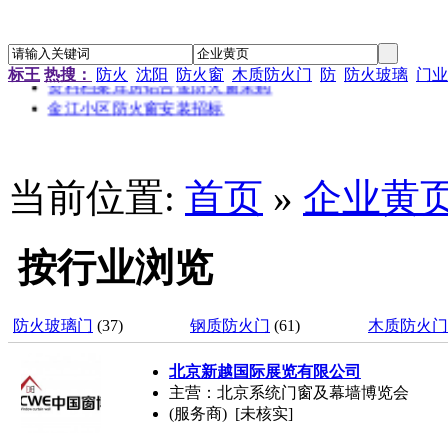
江苏省农科院农产品孵化中心招待楼铝合金门窗工程招标
金江小区防火窗安装招标
南京通信研发基地防火门窗采购
标王
热搜：
防火
沈阳
防火窗
木质防火门
防
防火玻璃
门业
资料档案库房铝合金防火窗采购
金江小区防火窗安装招标
当前位置:
首页
»
企业黄
按行业浏览
防火玻璃门
(37)
钢质防火门
(61)
木质防火门
北京新越国际展览有限公司
主营：北京系统门窗及幕墙博览会
(服务商) [未核实]