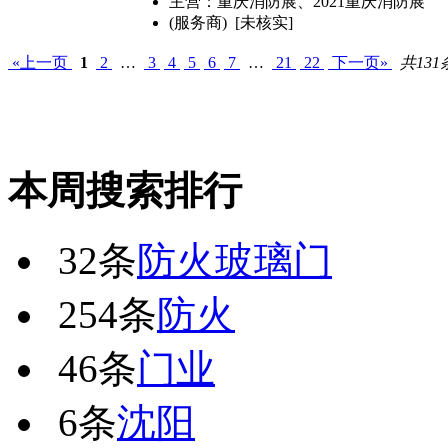
主营：重庆消防展、2021重庆消防展
(服务商) [未核实]
«上一页
1
2
…
3
4
5
6
7
…
21
22
下一页»
共131
本周搜索排行
32条
防火玻璃门
254条
防火
46条
门业
6条
沈阳