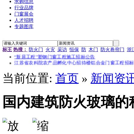
求购信息
行业品牌
门窗展会
人才招聘
专题图库
标王
热搜：
防火门
火灾
采访
恒保
防
木门
防火卷帘门
浙
“新居工程”塑钢门窗工程施工招标公告
江苏省农科院农产品孵化中心招待楼铝合金门窗工程招标
金江小区防火窗安装招标
南京通信研发基地防火门窗采购
当前位置:
首页
»
新闻资
资料档案库房铝合金防火窗采购
金江小区防火窗安装招标
国内建筑防火玻璃的