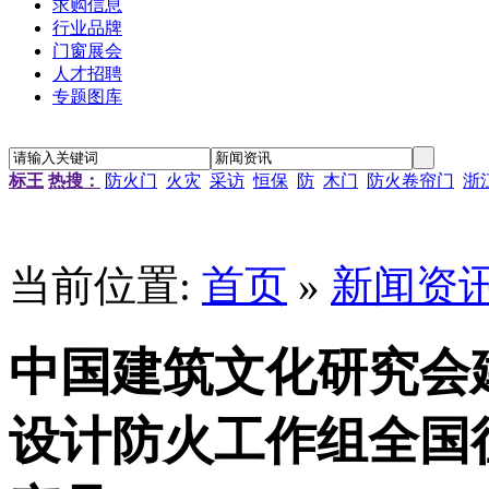
求购信息
行业品牌
门窗展会
人才招聘
专题图库
标王
热搜：
防火门
火灾
采访
恒保
防
木门
防火卷帘门
浙
“新居工程”塑钢门窗工程施工招标公告
江苏省农科院农产品孵化中心招待楼铝合金门窗工程招标
当前位置:
首页
»
新闻资
金江小区防火窗安装招标
南京通信研发基地防火门窗采购
资料档案库房铝合金防火窗采购
中国建筑文化研究会
金江小区防火窗安装招标
设计防火工作组全国