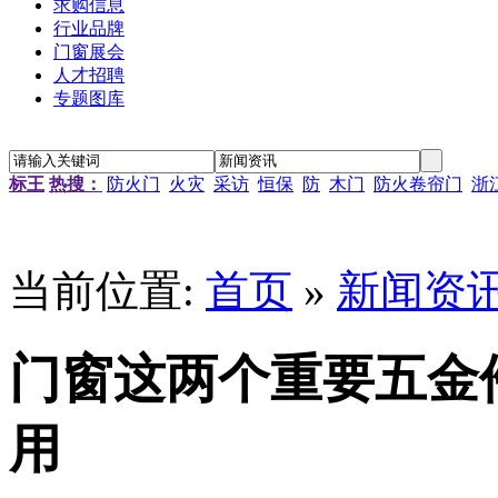
求购信息
行业品牌
门窗展会
人才招聘
专题图库
标王
热搜：
防火门
火灾
采访
恒保
防
木门
防火卷帘门
浙
“新居工程”塑钢门窗工程施工招标公告
江苏省农科院农产品孵化中心招待楼铝合金门窗工程招标
当前位置:
首页
»
新闻资
金江小区防火窗安装招标
南京通信研发基地防火门窗采购
资料档案库房铝合金防火窗采购
金江小区防火窗安装招标
门窗这两个重要五金
用