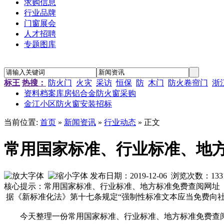
求购信息
行业品牌
门窗展会
人才招聘
专题图库
“新居工程”塑钢门窗工程施工招标公告
江苏省农科院农产品孵化中心招待楼铝合金门窗工程招标
金江小区防火窗安装招标
南京通信研发基地防火门窗采购
标王
热搜：
防火门
火灾
采访
恒保
防
木门
防火卷帘门
浙
资料档案库房铝合金防火窗采购
金江小区防火窗安装招标
当前位置:
首页
»
新闻资讯
»
行业动态
» 正文
常用国家标准、行业标准、地
发布日期：2019-12-06 浏览次数：
133
核心提示：常用国家标准、行业标准、地方标准免费查阅网址
据《新标准化法》第十七条规定“强制性标准文本应当免费向社
今天整理一份常用国家标准、行业标准、地方标准免费查阅