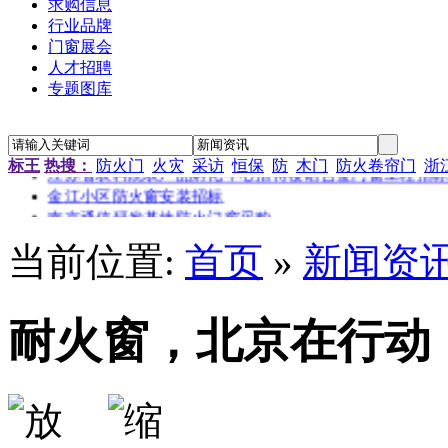
求购信息
行业品牌
门窗展会
人才招聘
专题图库
“新居工程”塑钢门窗工程施工招标公告
江苏省农科院农产品孵化中心招待楼铝合金门窗工程招标
标王
热搜：
防火门
火灾
采访
恒保
防
木门
防火卷帘门
浙
金江小区防火窗安装招标
南京通信研发基地防火门窗采购
资料档案库房铝合金防火窗采购
金江小区防火窗安装招标
当前位置:
首页
»
新闻资
耐火窗，北京在行动