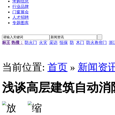
求购信息
行业品牌
门窗展会
人才招聘
专题图库
标王
热搜：
防火门
火灾
采访
恒保
防
木门
防火卷帘门
浙
“新居工程”塑钢门窗工程施工招标公告
江苏省农科院农产品孵化中心招待楼铝合金门窗工程招标
当前位置:
首页
»
新闻资
金江小区防火窗安装招标
南京通信研发基地防火门窗采购
资料档案库房铝合金防火窗采购
浅谈高层建筑自动消
金江小区防火窗安装招标