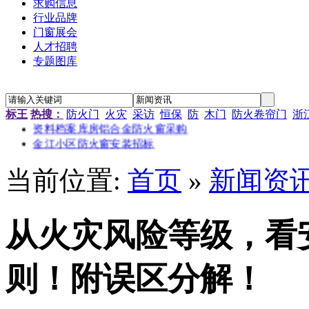
求购信息
行业品牌
门窗展会
人才招聘
专题图库
“新居工程”塑钢门窗工程施工招标公告
江苏省农科院农产品孵化中心招待楼铝合金门窗工程招标
金江小区防火窗安装招标
南京通信研发基地防火门窗采购
标王
热搜：
防火门
火灾
采访
恒保
防
木门
防火卷帘门
浙
资料档案库房铝合金防火窗采购
金江小区防火窗安装招标
当前位置:
首页
»
新闻资
从火灾风险等级，看
则！附误区分解！