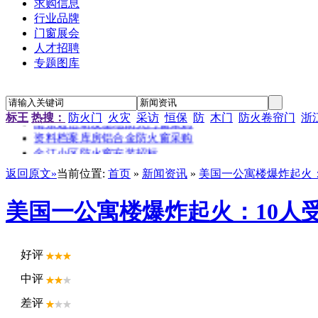
求购信息
行业品牌
门窗展会
人才招聘
专题图库
“新居工程”塑钢门窗工程施工招标公告
江苏省农科院农产品孵化中心招待楼铝合金门窗工程招标
金江小区防火窗安装招标
标王
热搜：
防火门
火灾
采访
恒保
防
木门
防火卷帘门
浙
南京通信研发基地防火门窗采购
资料档案库房铝合金防火窗采购
金江小区防火窗安装招标
返回原文»
当前位置:
首页
»
新闻资讯
»
美国一公寓楼爆炸起火：
美国一公寓楼爆炸起火：10人
好评
中评
差评