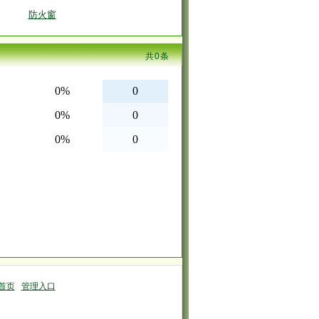
防火窗
共
0
条
首页
管理入口